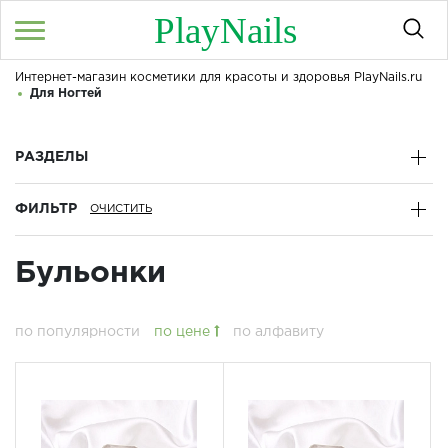
PlayNails
Интернет-магазин косметики для красоты и здоровья PlayNails.ru
Войти
/
Регистрация
Для Ногтей
Здравствуйте! Что вы ищете?
КАТАЛОГ
РАЗДЕЛЫ
ФИЛЬТР
О МАГАЗИНЕ
КОНТАКТЫ
Бульонки
ДОСТАВКА И ОПЛАТА
по популярности
по цене
по алфавиту
БРЕНДЫ
АКЦИИ