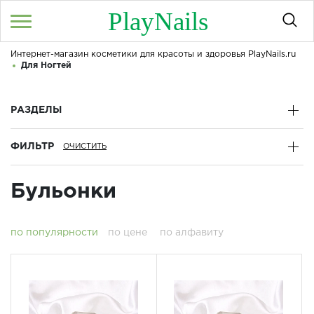
PlayNails
Интернет-магазин косметики для красоты и здоровья PlayNails.ru
Войти
/
Регистрация
Для Ногтей
Здравствуйте! Что вы ищете?
КАТАЛОГ
РАЗДЕЛЫ
ФИЛЬТР
О МАГАЗИНЕ
КОНТАКТЫ
Бульонки
ДОСТАВКА И ОПЛАТА
по популярности
по цене
по алфавиту
БРЕНДЫ
АКЦИИ