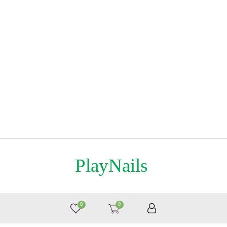
PlayNails
8 (495) 363-76-36
0
0