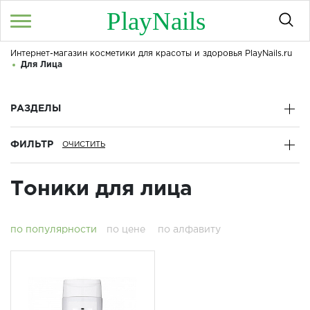
PlayNails
Интернет-магазин косметики для красоты и здоровья PlayNails.ru
Войти
/
Регистрация
Для Лица
Здравствуйте! Что вы ищете?
КАТАЛОГ
РАЗДЕЛЫ
ФИЛЬТР
О МАГАЗИНЕ
КОНТАКТЫ
Тоники для лица
ДОСТАВКА И ОПЛАТА
по популярности
по цене
по алфавиту
БРЕНДЫ
АКЦИИ