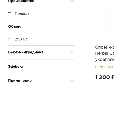
Производство
Польша
Объем
200 мл
Спрей-к
Бьюти-ингредиент
Herbal C
укрепля
Кератин
Эффект
Farmona H
Масло Касторовое
1 200 
Масло Оливы
Восстановление
Применение
Пантенол
Защита
Протеин
Питание
Дневной уход
Растительный экстракт
Против выпадения
Увлажнение
Укрепление