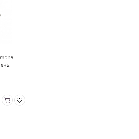
rmona
ень,