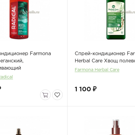
ондиционер Farmona
Спрей-кондиционер Fa
Веганский,
Herbal Care Хвощ полев
ивающий
Farmona Herbal Care
adical
₽
1 100 ₽