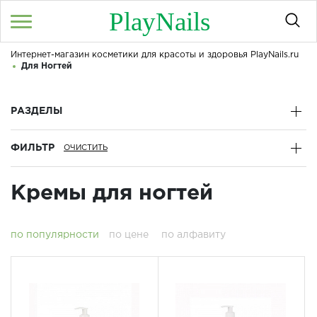
PlayNails
Интернет-магазин косметики для красоты и здоровья PlayNails.ru
Войти
/
Регистрация
Для Ногтей
Здравствуйте! Что вы ищете?
КАТАЛОГ
РАЗДЕЛЫ
ФИЛЬТР
О МАГАЗИНЕ
КОНТАКТЫ
Кремы для ногтей
ДОСТАВКА И ОПЛАТА
по популярности
по цене
по алфавиту
БРЕНДЫ
АКЦИИ