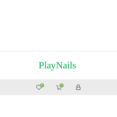
PlayNails
8 (495) 363-76-36
0
0
© by «Крайт»
Принимаем к оплате