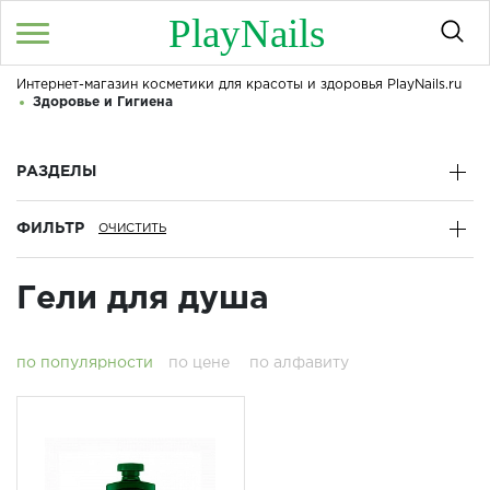
PlayNails
Интернет-магазин косметики для красоты и здоровья PlayNails.ru
Войти
/
Регистрация
Здоровье и Гигиена
Здравствуйте! Что вы ищете?
КАТАЛОГ
РАЗДЕЛЫ
ФИЛЬТР
О МАГАЗИНЕ
КОНТАКТЫ
Гели для душа
ДОСТАВКА И ОПЛАТА
по популярности
по цене
по алфавиту
БРЕНДЫ
АКЦИИ