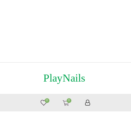
PlayNails
8 (495) 363-76-36
0
0
© by «Крайт»