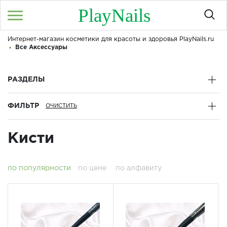
PlayNails
Интернет-магазин косметики для красоты и здоровья PlayNails.ru
Войти
/
Регистрация
Все Аксессуары
Здравствуйте! Что вы ищете?
КАТАЛОГ
РАЗДЕЛЫ
ФИЛЬТР
О МАГАЗИНЕ
КОНТАКТЫ
Кисти
ДОСТАВКА И ОПЛАТА
по популярности
по цене
по алфавиту
БРЕНДЫ
АКЦИИ