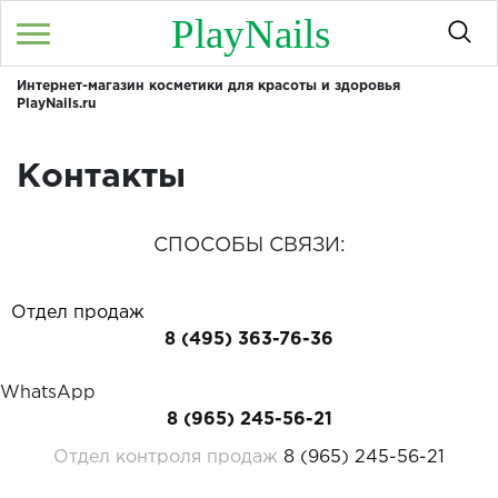
PlayNails
Интернет-магазин косметики для красоты и здоровья
Войти
/
Регистрация
PlayNails.ru
Здравствуйте! Что вы ищете?
Контакты
КАТАЛОГ
О МАГАЗИНЕ
СПОСОБЫ СВЯЗИ:
КОНТАКТЫ
Отдел продаж
ДОСТАВКА И ОПЛАТА
8 (495) 363-76-36
БРЕНДЫ
WhatsApp
8 (965) 245-56-21
АКЦИИ
8 (965) 245-56-21
Отдел контроля продаж