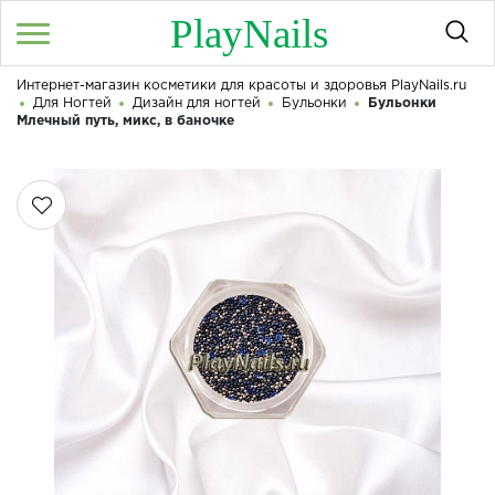
PlayNails
Интернет-магазин косметики для красоты и здоровья PlayNails.ru
Войти
/
Регистрация
Для Ногтей
Дизайн для ногтей
Бульонки
Бульонки
Здравствуйте! Что вы ищете?
Млечный путь, микс, в баночке
КАТАЛОГ
О МАГАЗИНЕ
КОНТАКТЫ
ДОСТАВКА И ОПЛАТА
БРЕНДЫ
АКЦИИ