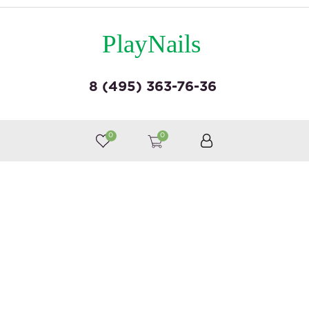
PlayNails
8 (495) 363-76-36
© by «Крайт»
0
0
Принимаем к оплате
Следите за нами