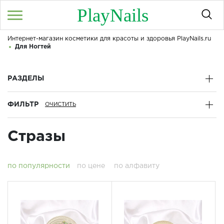
PlayNails
Интернет-магазин косметики для красоты и здоровья PlayNails.ru
Войти
/
Регистрация
Для Ногтей
Здравствуйте! Что вы ищете?
КАТАЛОГ
РАЗДЕЛЫ
ФИЛЬТР
О МАГАЗИНЕ
КОНТАКТЫ
Стразы
ДОСТАВКА И ОПЛАТА
по популярности
по цене
по алфавиту
БРЕНДЫ
АКЦИИ