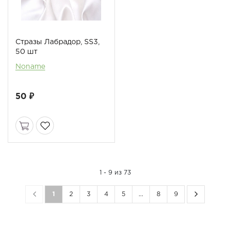
Стразы Лабрадор, SS3,
50 шт
Noname
50 ₽
1 - 9 из 73
1
2
3
4
5
...
8
9