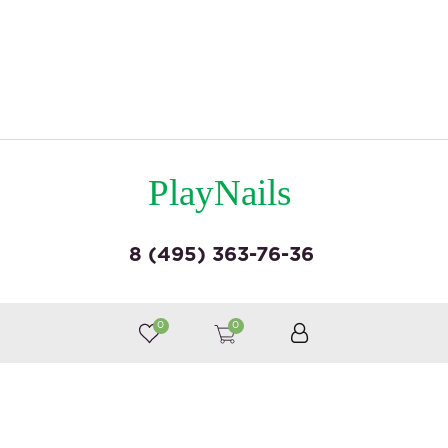
PlayNails
8 (495) 363-76-36
© by «Крайт»
0
0
Принимаем к оплате