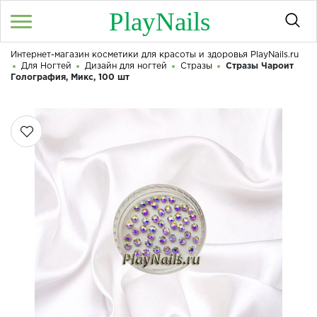
PlayNails
Интернет-магазин косметики для красоты и здоровья PlayNails.ru
Войти
/
Регистрация
Для Ногтей
Дизайн для ногтей
Стразы
Стразы Чароит
Здравствуйте! Что вы ищете?
Голография, Микс, 100 шт
КАТАЛОГ
О МАГАЗИНЕ
КОНТАКТЫ
ДОСТАВКА И ОПЛАТА
БРЕНДЫ
АКЦИИ