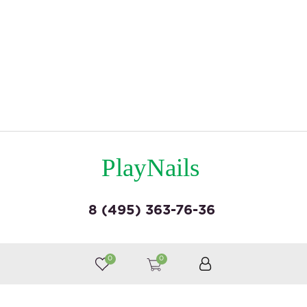
PlayNails
8 (495) 363-76-36
© by «Крайт»
0
0
Принимаем к оплате