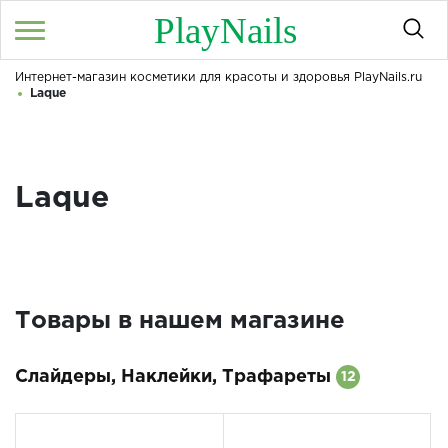
PlayNails
Интернет-магазин косметики для красоты и здоровья PlayNails.ru
Войти
/
Регистрация
Laque
Здравствуйте! Что вы ищете?
КАТАЛОГ
Laque
О МАГАЗИНЕ
КОНТАКТЫ
ДОСТАВКА И ОПЛАТА
Товары в нашем магазине
БРЕНДЫ
Слайдеры, Наклейки, Трафареты
АКЦИИ
12