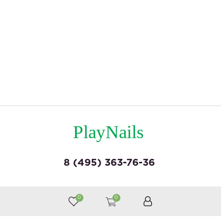
PlayNails
8 (495) 363-76-36
© by «Крайт»
0
0