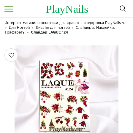
PlayNails
Интернет-магазин косметики для красоты и здоровья PlayNails.ru
Войти
/
Регистрация
Для Ногтей
Дизайн для ногтей
Слайдеры, Наклейки,
Здравствуйте! Что вы ищете?
Трафареты
Слайдер LAQUE 124
КАТАЛОГ
О МАГАЗИНЕ
КОНТАКТЫ
ДОСТАВКА И ОПЛАТА
БРЕНДЫ
АКЦИИ