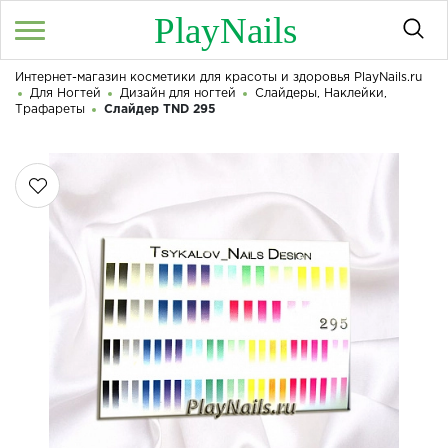
PlayNails
Интернет-магазин косметики для красоты и здоровья PlayNails.ru
Войти
/
Регистрация
Для Ногтей
Дизайн для ногтей
Слайдеры, Наклейки,
Здравствуйте! Что вы ищете?
Трафареты
Слайдер TND 295
КАТАЛОГ
О МАГАЗИНЕ
КОНТАКТЫ
ДОСТАВКА И ОПЛАТА
БРЕНДЫ
АКЦИИ