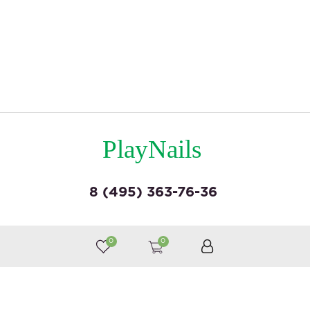
PlayNails
8 (495) 363-76-36
© by «Крайт»
0
0
Принимаем к оплате