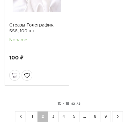
Стразы Голография,
SS6, 100 шт
Noname
100 ₽
10 - 18 из 73
1
2
3
4
5
...
8
9