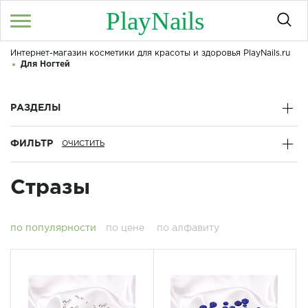
PlayNails
Интернет-магазин косметики для красоты и здоровья PlayNails.ru
Войти
/
Регистрация
Для Ногтей
Здравствуйте! Что вы ищете?
КАТАЛОГ
РАЗДЕЛЫ
ФИЛЬТР
О МАГАЗИНЕ
КОНТАКТЫ
Стразы
ДОСТАВКА И ОПЛАТА
по популярности
по цене
по алфавиту
БРЕНДЫ
АКЦИИ