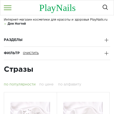
PlayNails
Интернет-магазин косметики для красоты и здоровья PlayNails.ru
Войти
/
Регистрация
Для Ногтей
Здравствуйте! Что вы ищете?
КАТАЛОГ
РАЗДЕЛЫ
ФИЛЬТР
О МАГАЗИНЕ
КОНТАКТЫ
Стразы
ДОСТАВКА И ОПЛАТА
по популярности
по цене
по алфавиту
БРЕНДЫ
АКЦИИ