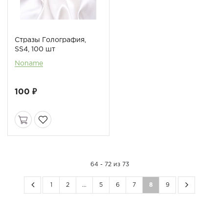
Стразы Голография,
SS4, 100 шт
Noname
100 ₽
64 - 72 из 73
1
2
...
5
6
7
8
9