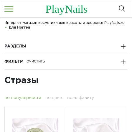
PlayNails
Интернет-магазин косметики для красоты и здоровья PlayNails.ru
Войти
/
Регистрация
Для Ногтей
Здравствуйте! Что вы ищете?
КАТАЛОГ
РАЗДЕЛЫ
ФИЛЬТР
О МАГАЗИНЕ
КОНТАКТЫ
Стразы
ДОСТАВКА И ОПЛАТА
по популярности
по цене
по алфавиту
БРЕНДЫ
АКЦИИ