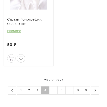
Стразы Голография,
SS8, 50 шт
Noname
50 ₽
28 - 36 из 73
1
2
3
4
5
6
...
8
9