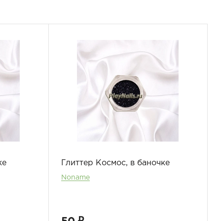
ке
Глиттер Космос, в баночке
Noname