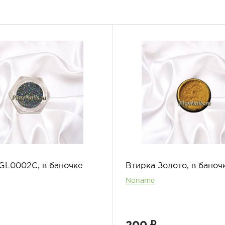
 GL0002С, в баночке
Втирка Золото, в баноч
Noname