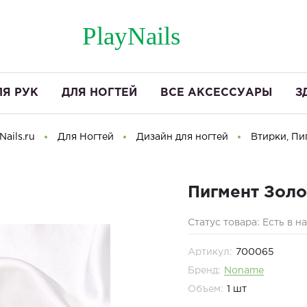
PlayNails
ЛЯ РУК
ДЛЯ НОГТЕЙ
ВСЕ АКСЕССУАРЫ
З
ails.ru
Для Ногтей
Дизайн для ногтей
Втирки, Пи
Пигмент Золо
Статус товара: Есть в н
Артикул:
700065
Бренд:
Noname
Объем:
1 шт