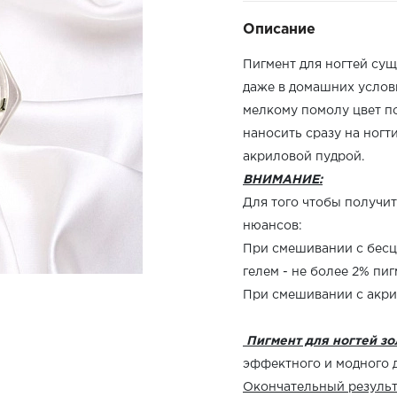
Описание
Пигмент для ногтей су
даже в домашних услов
мелкому помолу цвет п
наносить сразу на ногт
акриловой пудрой.
В
НИМАНИЕ:
Для того чтобы получи
нюансов:
При смешивании с бесц
гелем - не более 2% пи
При смешивании с акрил
Пигмент для ногтей зо
эффектного и модного д
Окончательный результ