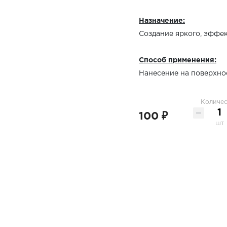
Назначение:
Создание яркого, эффе
Способ применения:
Нанесение на поверхно
Количес
100 ₽
шт