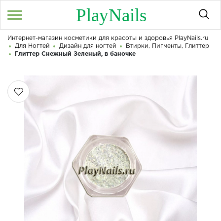
PlayNails
Интернет-магазин косметики для красоты и здоровья PlayNails.ru
Войти
/
Регистрация
Для Ногтей
Дизайн для ногтей
Втирки, Пигменты, Глиттер
Здравствуйте! Что вы ищете?
Глиттер Снежный Зеленый, в баночке
КАТАЛОГ
О МАГАЗИНЕ
КОНТАКТЫ
ДОСТАВКА И ОПЛАТА
БРЕНДЫ
АКЦИИ