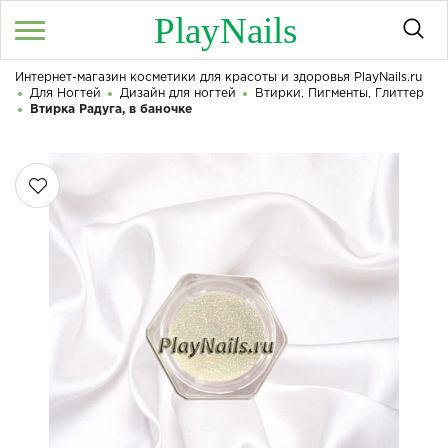
PlayNails
Интернет-магазин косметики для красоты и здоровья PlayNails.ru
Войти
/
Регистрация
Для Ногтей
Дизайн для ногтей
Втирки, Пигменты, Глиттер
Здравствуйте! Что вы ищете?
Втирка Радуга, в баночке
КАТАЛОГ
О МАГАЗИНЕ
КОНТАКТЫ
ДОСТАВКА И ОПЛАТА
БРЕНДЫ
АКЦИИ