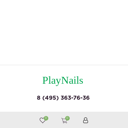
PlayNails
8 (495) 363-76-36
© by «Крайт»
0
0