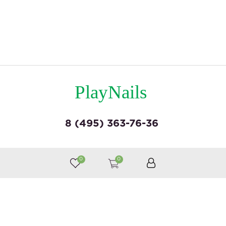
PlayNails
8 (495) 363-76-36
© by «Крайт»
0
0
Принимаем к оплате