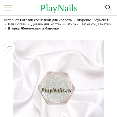
PlayNails
Интернет-магазин косметики для красоты и здоровья PlayNails.ru
Войти
/
Регистрация
Для Ногтей
Дизайн для ногтей
Втирки, Пигменты, Глиттер
Здравствуйте! Что вы ищете?
Втирка Жемчужная, в баночке
КАТАЛОГ
О МАГАЗИНЕ
КОНТАКТЫ
ДОСТАВКА И ОПЛАТА
БРЕНДЫ
АКЦИИ