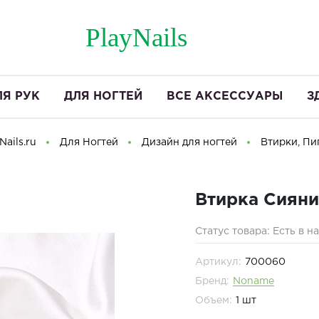
PlayNails
ЛЯ РУК
ДЛЯ НОГТЕЙ
ВСЕ АКСЕССУАРЫ
З
ails.ru
Для Ногтей
Дизайн для ногтей
Втирки, Пи
Втирка Сияни
Статус товара: Есть в н
Артикул:
700060
Бренд:
Noname
Объем:
1 шт