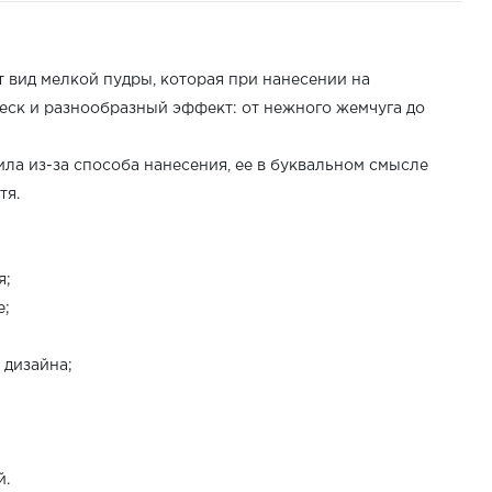
т вид мелкой пудры, которая при нанесении на
еск и разнообразный эффект: от нежного жемчуга до
ла из-за способа нанесения, ее в буквальном смысле
тя.
я;
е;
 дизайна;
й.