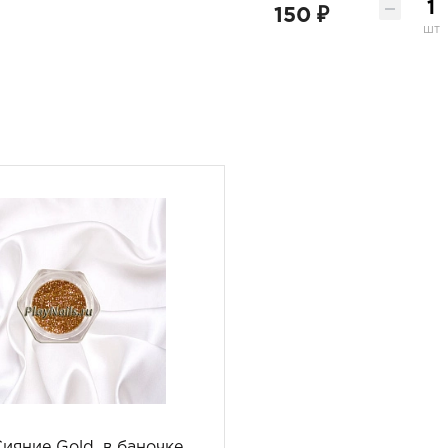
150 ₽
шт
ияние Gold, в баночке