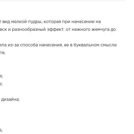
т вид мелкой пудры, которая при нанесении на
еск и разнообразный эффект: от нежного жемчуга до
ла из-за способа нанесения, ее в буквальном смысле
тя.
я;
е;
 дизайна;
й.