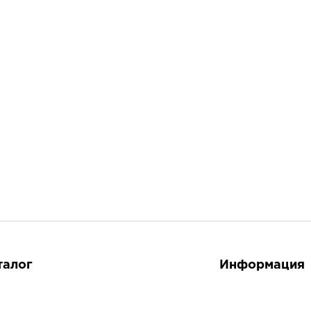
талог
Информация
 Волос
О магазине
 Лица
Контакты