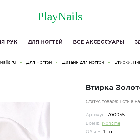
PlayNails
ЛЯ РУК
ДЛЯ НОГТЕЙ
ВСЕ АКСЕССУАРЫ
З
ails.ru
Для Ногтей
Дизайн для ногтей
Втирки, Пи
Втирка Золот
Статус товара: Есть в н
Артикул:
700055
Бренд:
Noname
Объем:
1 шт