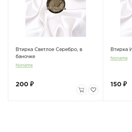
Втирка Светлое Серебро, в
Втирка И
баночке
Noname
Noname
200 ₽
150 ₽