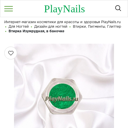
PlayNails
Интернет-магазин косметики для красоты и здоровья PlayNails.ru
Войти
/
Регистрация
Для Ногтей
Дизайн для ногтей
Втирки, Пигменты, Глиттер
Здравствуйте! Что вы ищете?
Втирка Изумрудная, в баночке
КАТАЛОГ
О МАГАЗИНЕ
КОНТАКТЫ
ДОСТАВКА И ОПЛАТА
БРЕНДЫ
АКЦИИ