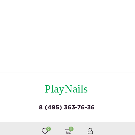
PlayNails
8 (495) 363-76-36
© by «Крайт»
0
0